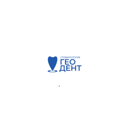
Nulla egestas posuere lacus ac auctor.
Etiam elit erat, blandit a ornare id, placerat
eu lacus. Curabitur lacinia nisi eu risus
aliquam, ac placerat metus pellentesque.
Vivamus at quam neque. Curabitur sed orci
eros. Maecenas quis risus dui. Fusce sagittis
cursus ipsum quis cursus. Duis id nisl sit
amet magna vulputate convallis vitae nec
tellus. Nulla vitae eros tempor, pulvinar
dolor vel, rutrum arcu.
Curabitur sed ullamcorper nibh. Etiam ac
libero vel arcu porta cursus sollicitudin id
odio. Sed neque mi, pretium et lacus id,
pellentesque porta augue. Vivamus lacinia
cursus leo, in dapibus nisl lobortis sed. Nam
egestas justo nec magna lacinia commodo.